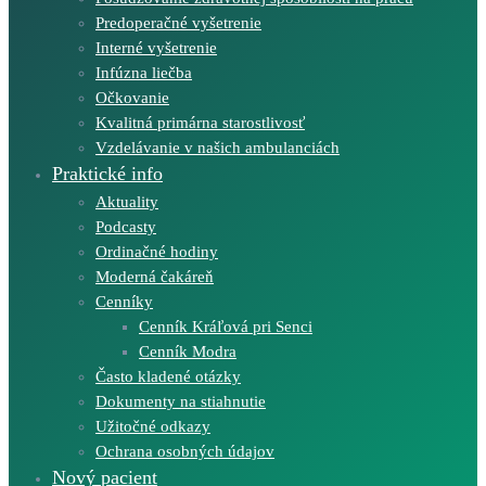
Predoperačné vyšetrenie
Interné vyšetrenie
Infúzna liečba
Očkovanie
Kvalitná primárna starostlivosť
Vzdelávanie v našich ambulanciách
Praktické info
Aktuality
Podcasty
Ordinačné hodiny
Moderná čakáreň
Cenníky
Cenník Kráľová pri Senci
Cenník Modra
Často kladené otázky
Dokumenty na stiahnutie
Užitočné odkazy
Ochrana osobných údajov
Nový pacient