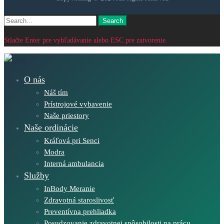
Search
Search
for:
Stlačte Enter pre vyhľadávanie alebo ESC pre zatvorenie.
O nás
Náš tím
Prístrojové vybavenie
Naše priestory
Naše ordinácie
Kráľová pri Senci
Modra
Interná ambulancia
Služby
InBody Meranie
Zdravotná staroslivosť
Preventívna prehliadka
Posudzovanie zdravotnej spôsobilosti na prácu