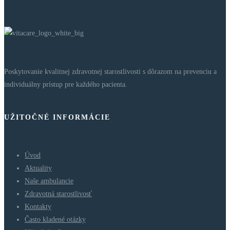
Poskytovanie kvalitnej zdravotnej starostlivosti s dôrazom na prevenciu a
individuálny prístup pre každého pacienta.
UŽITOČNÉ INFORMÁCIE
Úvod
Aktuality
Naše ambulancie
Zdravotná starostlivosť
Kontakty
Často kladené otázky