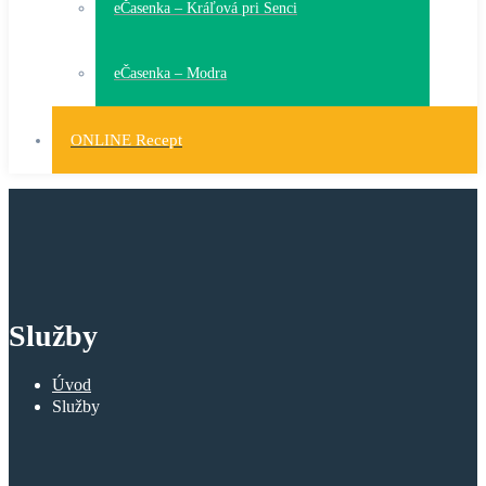
eČasenka – Kráľová pri Senci
eČasenka – Modra
ONLINE Recept
Služby
Úvod
Služby