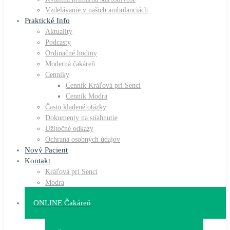
Vzdelávanie v našich ambulanciách
Praktické Info
Aktuality
Podcasty
Ordinačné hodiny
Moderná čakáreň
Cenníky
Cenník Kráľová pri Senci
Cenník Modra
Často kladené otázky
Dokumenty na stiahnutie
Užitočné odkazy
Ochrana osobných údajov
Nový Pacient
Kontakt
Kráľová pri Senci
Modra
ONLINE Čakáreň