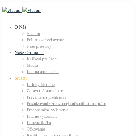
O Nás
Náš tím
Prístrojové vybavenie
Naše priestory
Naše Ordinácie
Kráľová pri Senci
Modra
Interná ambulancia
Služby
InBody Meranie
Zdravotná staroslivosť
Preventívna prehliadka
Posudzovanie zdravotnej spôsobilosti na prácu
Predoperačné vyšetrenie
Interné vyšetrenie
Infúzna liečba
Očkovanie
Kvalitná primárna starostlivosť