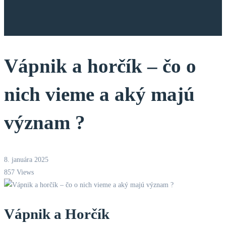
Vápnik a horčík – čo o
nich vieme a aký majú
význam ?
8. januára 2025
857 Views
Vápnik a Horčík