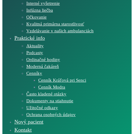
Interné vyšetrenie
Infúzna liečba
Očkovanie
Kvalitná primárna starostlivosť
Vzdelávanie v našich ambulanciách
Praktické info
Aktuality
Podcasty
Ordinačné hodiny
Moderná čakáreň
Cenníky
Cenník Kráľová pri Senci
Cenník Modra
Často kladené otázky
Dokumenty na stiahnutie
Užitočné odkazy
Ochrana osobných údajov
Nový pacient
Kontakt