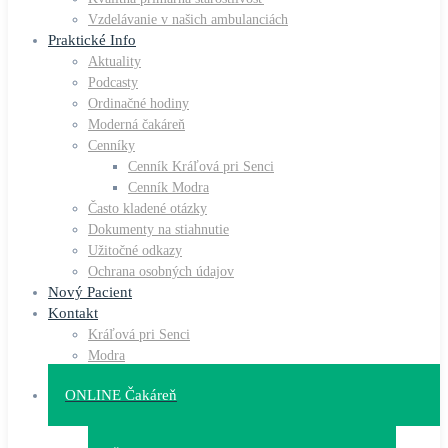
Vzdelávanie v našich ambulanciách
Praktické Info
Aktuality
Podcasty
Ordinačné hodiny
Moderná čakáreň
Cenníky
Cenník Kráľová pri Senci
Cenník Modra
Často kladené otázky
Dokumenty na stiahnutie
Užitočné odkazy
Ochrana osobných údajov
Nový Pacient
Kontakt
Kráľová pri Senci
Modra
ONLINE Čakáreň