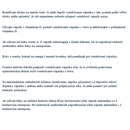
Rozdeľujte dávku na menšie časti, čo môže zlepšiť vstrebávanie vápnika v tele, pretože príliš veľké
dávky môžu spôsobiť, že váš organizmus nebude schopný vstrebávať vápnik naraz.
Užívajte vápnik s vitamínom D, pretože vstrebávanie vápnika v čreve je efektívnejšie v prítomnosti
vitamínu D.
Ak užívate iné lieky overte si, či vápnik neinteraguje s týmito látkami. Sú to napríklad niektoré
antibiotiká alebo lieky na osteoporózu.
Ryby a orechy, bohaté na omega-3 mastné kyseliny, tiež pomáhajú pri vstrebávaní vápnika.
Fyzická aktivita dokáže podporiť vstrebávanie vápnika tým, že sa zvýšením prekrvenia
splanchnickej oblasti zvýši vstrebávanie vápnika z čreva.
Na minimalizáciu nežiaducich účinkov (nadúvanie, zápcha, plynatosť) sa odporúča užívať
doplnky vápnika s jedlom alebo rozložiť ich príjem počas dňa, čo môže pomôcť pri znížení
intenzity príznakov.
Ak užívate lieky na zníženú funkciu štítnej žľazy (levotyroxín) užite vápnik minimálne so 4
hodinovým odstupom. Pri niektorých antibiotikách (ciprofloxacín) užite vápnik minimálne s 2
hodinovým odstupom.