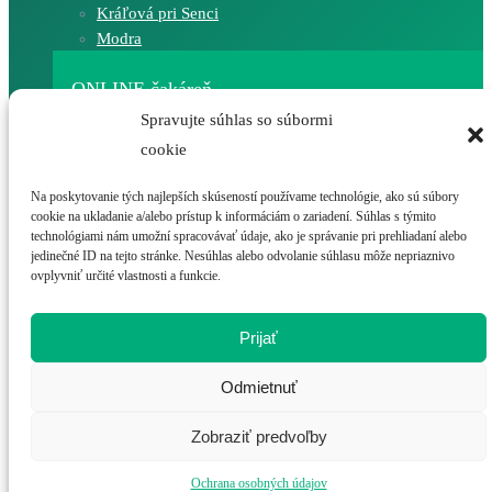
Kráľová pri Senci
Modra
ONLINE čakáreň
Spravujte súhlas so súbormi
cookie
eČasenka – Kráľová pri Senci
Na poskytovanie tých najlepších skúseností používame technológie, ako sú súbory
cookie na ukladanie a/alebo prístup k informáciám o zariadení. Súhlas s týmito
technológiami nám umožní spracovávať údaje, ako je správanie pri prehliadaní alebo
eČasenka – Modra
jedinečné ID na tejto stránke. Nesúhlas alebo odvolanie súhlasu môže nepriaznivo
ovplyvniť určité vlastnosti a funkcie.
ONLINE recept
Prijať
Odmietnuť
Zobraziť predvoľby
Ochrana osobných údajov