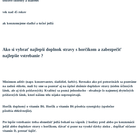
srdcové choroby a diabetes
vek nad 45 rokov
ak konzumujeme sladké a tučné jedlá
Ako si vybrať najlepší doplnok stravy s horčíkom a zabezpečiť
najlepšie vstrebanie ?
Minimum aditív (napr. konzervantov, sladidiel, farbív). Rovnako ako pri potravinách sa pozeráme
na zadnú etiketu, mali by sme sa pozerať aj na úplné zloženie doplnkov stravy (nielen účinných
látok, ale aj tých prídavných). Kvalitný sa pozná jednoducho - obsahuje čo najmenej zbytočných
prídavných látok, ktoré nášmu telu nijako neprospievajú.
Horčík doplnený o vitamín B6. Horčík a vitamín B6 pôsobia synergicky (spoločne
pôsobia efektívnejšie).
Pre lepšie vstrebanie: treba obmedziť jedlá bohaté na vápnik 2 hodiny pred alebo po konzumácii
jedál alebo doplnkov stravy s horčíkom, dávať si pozor na vysoké dávky zinku , dopĺňať súčasne
vitamín D, prestať fajčiť.