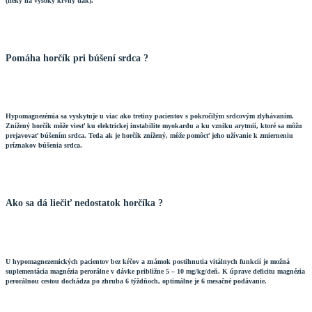
(lieky na vysoký krvný tlak).
Pomáha horčík pri búšení srdca ?
Hypomagnezémia sa vyskytuje u viac ako tretiny pacientov s pokročilým srdcovým zlyhávaním.
Znížený horčík môže viesť ku elektrickej instabilite myokardu a ku vzniku arytmií, ktoré sa môžu
prejavovať búšením srdca. Teda ak je horčík znížený, môže pomôcť jeho užívanie k zmierneniu
príznakov búšenia srdca.
Ako sa dá liečiť nedostatok horčíka ?
U hypomagnezemických pacientov bez kŕčov a známok postihnutia vitálnych funkcií je možná
suplementácia magnézia perorálne v dávke približne 5 – 10 mg/kg/deň. K úprave deficitu magnézia
perorálnou cestou dochádza po zhruba 6 týždňoch, optimálne je 6 mesačné podávanie.