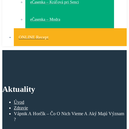
eČasenka – Kráľová pri Senci
eČasenka – Modra
ONLINE Recept
Aktuality
Úvod
Zdravie
Vápnik A Horčík – Čo O Nich Vieme A Aký Majú Význam
?