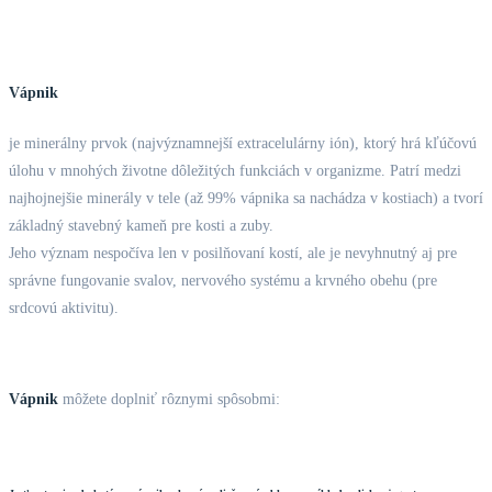
Vápnik
je minerálny prvok (najvýznamnejší extracelulárny ión), ktorý hrá kľúčovú
úlohu v mnohých životne dôležitých funkciách v organizme. Patrí medzi
najhojnejšie minerály v tele (až 99% vápnika sa nachádza v kostiach) a tvorí
základný stavebný kameň pre kosti a zuby.
Jeho význam nespočíva len v posilňovaní kostí, ale je nevyhnutný aj pre
správne fungovanie svalov, nervového systému a krvného obehu (pre
srdcovú aktivitu).
Vápnik
môžete doplniť rôznymi spôsobmi: