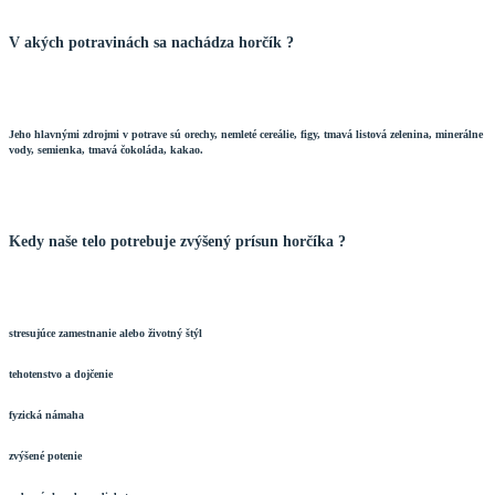
V akých potravinách sa nachádza horčík ?
Jeho hlavnými zdrojmi v potrave sú orechy, nemleté cereálie, figy, tmavá listová zelenina, minerálne
vody, semienka, tmavá čokoláda, kakao.
Kedy naše telo potrebuje zvýšený prísun horčíka ?
stresujúce zamestnanie alebo životný štýl
tehotenstvo a dojčenie
fyzická námaha
zvýšené potenie