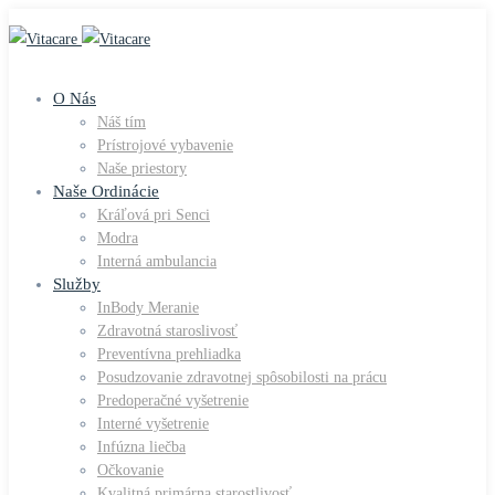
O Nás
Náš tím
Prístrojové vybavenie
Naše priestory
Naše Ordinácie
Kráľová pri Senci
Modra
Interná ambulancia
Služby
InBody Meranie
Zdravotná staroslivosť
Preventívna prehliadka
Posudzovanie zdravotnej spôsobilosti na prácu
Predoperačné vyšetrenie
Interné vyšetrenie
Infúzna liečba
Očkovanie
Kvalitná primárna starostlivosť