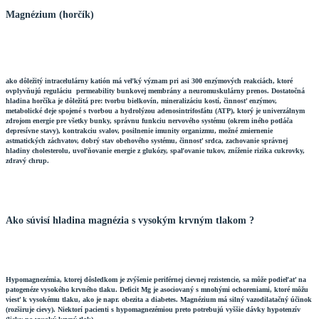
Magnézium (horčík)
ako dôležitý intracelulárny katión má veľký význam pri asi 300 enzýmových reakciách, ktoré
ovplyvňujú reguláciu permeability bunkovej membrány a neuromuskulárny prenos. Dostatočná
hladina horčíka je dôležitá pre: tvorbu bielkovín, mineralizáciu kostí, činnosť enzýmov,
metabolické deje spojené s tvorbou a hydrolýzou adenosintrifosfátu (ATP), ktorý je univerzálnym
zdrojom energie pre všetky bunky, správnu funkciu nervového systému (okrem iného potláča
depresívne stavy), kontrakciu svalov, posilnenie imunity organizmu, možné zmiernenie
astmatických záchvatov, dobrý stav obehového systému, činnosť srdca, zachovanie správnej
hladiny cholesterolu, uvoľňovanie energie z glukózy, spaľovanie tukov, zníženie rizika cukrovky,
zdravý chrup.
Ako súvisí hladina magnézia s vysokým krvným tlakom ?
Hypomagnezémia, ktorej dôsledkom je zvýšenie periférnej cievnej rezistencie, sa môže podieľať na
patogenéze vysokého krvného tlaku. Deficit Mg je asociovaný s mnohými ochoreniami, ktoré môžu
viesť k vysokému tlaku, ako je napr. obezita a diabetes. Magnézium má silný vazodilatačný účinok
(rozširuje cievy). Niektorí pacienti s hypomagnezémiou preto potrebujú vyššie dávky hypotenzív