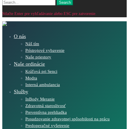
Search
Search
for:
Stlačte Enter pre vyhľadávanie alebo ESC pre zatvorenie.
O nás
Náš tím
Prístrojové vybavenie
Naše priestory
Naše ordinácie
Kráľová pri Senci
Modra
Interná ambulancia
Služby
InBody Meranie
Zdravotná staroslivosť
Preventívna prehliadka
Posudzovanie zdravotnej spôsobilosti na prácu
Predoperačné vyšetrenie