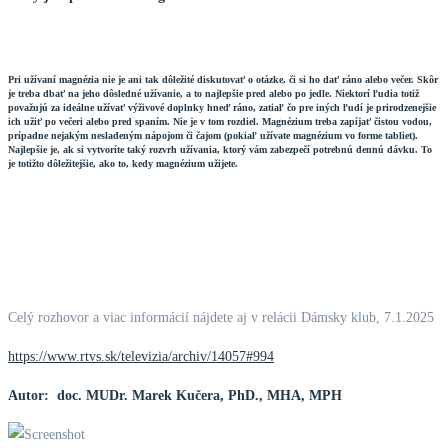
Pri užívaní magnézia nie je ani tak dôležité diskutovať o otázke, či si ho dať ráno alebo večer. Skôr
je treba dbať na jeho dôsledné užívanie, a to najlepšie pred alebo po jedle. Niektorí ľudia totiž
považujú za ideálne užívať výživové doplnky hneď ráno, zatiaľ čo pre iných ľudí je prirodzenejšie
ich užiť po večeri alebo pred spaním. Nie je v tom rozdiel. Magnézium treba zapíjať čistou vodou,
prípadne nejakým nesladeným nápojom či čajom (pokiaľ užívate magnézium vo forme tabliet).
Najlepšie je, ak si vytvoríte taký rozvrh užívania, ktorý vám zabezpečí potrebnú dennú dávku. To
je totižto dôležitejšie, ako to, kedy magnézium užijete.
Celý rozhovor a viac informácií nájdete aj v relácii Dámsky klub, 7.1.2025
https://www.rtvs.sk/televizia/archiv/14057#994
Autor: doc. MUDr. Marek Kučera, PhD., MHA, MPH