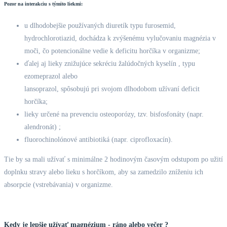
Pozor na interakciu s týmito liekmi:
u dlhodobejšie používaných diuretík typu furosemid,
hydrochlorotiazid, dochádza k zvýšenému vylučovaniu magnézia v
moči, čo potencionálne vedie k deficitu horčíka v organizme;
ďalej aj lieky znižujúce sekréciu žalúdočných kyselín , typu
ezomeprazol alebo
lansoprazol, spôsobujú pri svojom dlhodobom užívaní deficit
horčíka;
lieky určené na prevenciu osteoporózy, tzv. bisfosfonáty (napr.
alendronát) ;
fluorochinolónové antibiotiká (napr. ciprofloxacín).
Tie by sa mali užívať s minimálne 2 hodinovým časovým odstupom po užití
doplnku stravy alebo lieku s horčíkom, aby sa zamedzilo zníženiu ich
absorpcie (vstrebávania) v organizme.
Kedy je lepšie užívať magnézium - ráno alebo večer ?