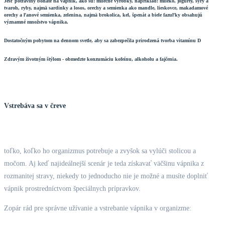
Jesť potraviny bohaté na vápnik, ako sú: mliečne výrobky, napríklad: mlieko, jogurty, syry a
tvaroh, ryby, najmä sardinky a losos, orechy a semienka ako mandle, lieskovce, makadamové
orechy a ľanové semienka, zelenina, najmä brokolica, kel, špenát a biele fazuľky obsahujú
významné množstvo vápnika.
Dostatočným pobytom na dennom svetle, aby sa zabezpečila prirodzená tvorba vitamínu D
Zdravým životným štýlom - obmedzte konzumáciu kofeínu, alkoholu a fajčenia.
Vstrebáva sa v čreve
toľko, koľko ho organizmus potrebuje a zvyšok sa vylúči stolicou a
močom. Aj keď najideálnejší scenár je teda získavať väčšinu vápnika z
rozmanitej stravy, niekedy to jednoducho nie je možné a musíte doplniť
vápnik prostredníctvom špeciálnych prípravkov.
Zopár rád pre správne užívanie a vstrebanie vápnika v organizme: