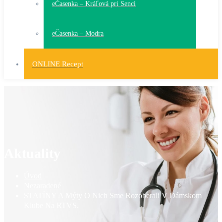
eČasenka – Kráľová pri Senci
eČasenka – Modra
ONLINE Recept
Aktuality
Úvod
Nezaradené
STATÍNY A Mýty O Nich Sme Rozoberali V Dámskom
Klube Na RTVS.