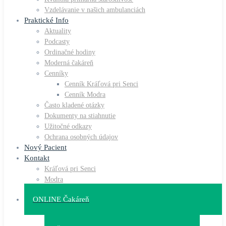
Vzdelávanie v našich ambulanciách
Praktické Info
Aktuality
Podcasty
Ordinačné hodiny
Moderná čakáreň
Cenníky
Cenník Kráľová pri Senci
Cenník Modra
Často kladené otázky
Dokumenty na stiahnutie
Užitočné odkazy
Ochrana osobných údajov
Nový Pacient
Kontakt
Kráľová pri Senci
Modra
ONLINE Čakáreň