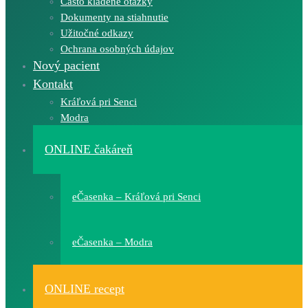
Často kladené otázky
Dokumenty na stiahnutie
Užitočné odkazy
Ochrana osobných údajov
Nový pacient
Kontakt
Kráľová pri Senci
Modra
ONLINE čakáreň
eČasenka – Kráľová pri Senci
eČasenka – Modra
ONLINE recept