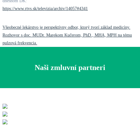
dnešnom DK:
https://www.rtvs.sk/televizia/archiv/14057#4341
Post
Všeobecné lekárstvo je perspektívny odbor, ktorý tvorí základ medicíny.
Rozhovor s doc. MUDr. Marekom Kučerom, PhD., MHA, MPH na tému
navigation
pulzová frekvencia.
Naši zmluvní partneri