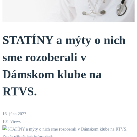
STATÍNY a mýty o nich
sme rozoberali v
Dámskom klube na
RTVS.
16. júna 2023
101 Views
Zopár užitočných informácií: