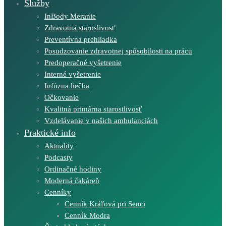
Služby
InBody Meranie
Zdravotná staroslivosť
Preventívna prehliadka
Posudzovanie zdravotnej spôsobilosti na prácu
Predoperačné vyšetrenie
Interné vyšetrenie
Infúzna liečba
Očkovanie
Kvalitná primárna starostlivosť
Vzdelávanie v našich ambulanciách
Praktické info
Aktuality
Podcasty
Ordinačné hodiny
Moderná čakáreň
Cenníky
Cenník Kráľová pri Senci
Cenník Modra