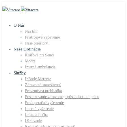
O Nás
Náš tím
Prístrojové vybavenie
Naše priestory
Naše Ordinácie
Kráľová pri Senci
Modra
Interná ambulancia
Služby
InBody Meranie
Zdravotná staroslivosť
Preventívna prehliadka
Posudzovanie zdravotnej spôsobilosti na prácu
Predoperačné vyšetrenie
Interné vyšetrenie
Infúzna liečba
Očkovanie
Kvalitná primárna starostlivosť