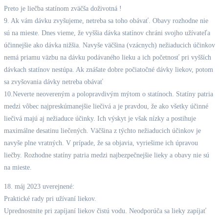
Preto je liečba statínom zväčša doživotná !
9. Ak vám dávku zvyšujeme, netreba sa toho obávať. Obavy rozhodne nie
sú na mieste. Dnes vieme, že vyššia dávka statínov chráni svojho užívateľa
účinnejšie ako dávka nižšia. Navyše väčšina (vzácnych) nežiaducich účinkov
nemá priamu väzbu na dávku podávaného lieku a ich početnosť pri vyšších
dávkach statínov nestúpa. Ak znášate dobre počiatočné dávky liekov, potom
sa zvyšovania dávky netreba obávať
10.Neverte neovereným a polopravdivým mýtom o statínoch. Statíny patria
medzi vôbec najpreskúmanejšie liečivá a je pravdou, že ako všetky účinné
liečivá majú aj nežiaduce účinky. Ich výskyt je však nízky a postihuje
maximálne desatinu liečených. Väčšina z týchto nežiaducich účinkov je
navyše plne vratných. V prípade, že sa objavia, vyriešime ich úpravou
liečby. Rozhodne statíny patria medzi najbezpečnejšie lieky a obavy nie sú
na mieste.
18. máj 2023 uverejnené:
Praktické rady pri užívaní liekov.
Uprednostnite pri zapíjaní liekov čistú vodu. Neodporúča sa lieky zapíjať