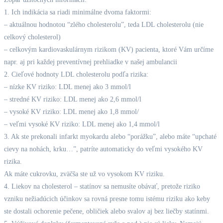
1. Ich indikácia sa riadi minimálne dvoma faktormi:
– aktuálnou hodnotou “zlého cholesterolu”, teda LDL cholesterolu (nie
celkový cholesterol)
– celkovým kardiovaskulárnym rizikom (KV) pacienta, ktoré Vám určíme
napr. aj pri každej preventívnej prehliadke v našej ambulancii
2. Cieľové hodnoty LDL cholesterolu podľa rizika:
– nízke KV riziko: LDL menej ako 3 mmol/l
– stredné KV riziko: LDL menej ako 2,6 mmol/l
– vysoké KV riziko: LDL menej ako 1,8 mmol/
– veľmi vysoké KV riziko: LDL menej ako 1,4 mmol/l
3. Ak ste prekonali infarkt myokardu alebo “porážku”, alebo máte “upchaté
cievy na nohách, krku…”, patríte automaticky do veľmi vysokého KV
rizika.
Ak máte cukrovku, zväčša ste už vo vysokom KV riziku.
4. Liekov na cholesterol – statínov sa nemusíte obávať, pretože riziko
vzniku nežiadúcich účinkov sa rovná presne tomu istému riziku ako keby
ste dostali ochorenie pečene, obličiek alebo svalov aj bez liečby statínmi.