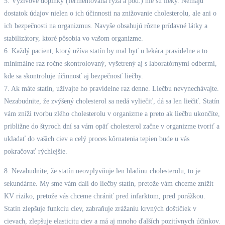
5. Výživové doplnky (fermentovaná ryža a pod.) nie sú lieky. Nemajú
dostatok údajov nielen o ich účinnosti na znižovanie cholesterolu, ale ani o
ich bezpečnosti na organizmus. Navyše obsahujú rôzne prídavné látky a
stabilizátory, ktoré pôsobia vo vašom organizme.
6. Každý pacient, ktorý užíva statín by mal byť u lekára pravidelne a to
minimálne raz ročne skontrolovaný, vyšetrený aj s laboratórnymi odbermi,
kde sa skontroluje účinnosť aj bezpečnosť liečby.
7. Ak máte statín, užívajte ho pravidelne raz denne. Liečbu nevynechávajte.
Nezabudnite, že zvýšený cholesterol sa nedá vyliečiť, dá sa len liečiť. Statín
vám zníži tvorbu zlého cholesterolu v organizme a preto ak liečbu ukončíte,
približne do štyroch dní sa vám opäť cholesterol začne v organizme tvoriť a
ukladať do vašich ciev a celý proces kôrnatenia tepien bude u vás
pokračovať rýchlejšie.
8. Nezabudnite, že statín neovplyvňuje len hladinu cholesterolu, to je
sekundárne. My sme vám dali do liečby statín, pretože vám chceme znížit
KV riziko, pretože vás chceme chrániť pred infarktom, pred porážkou.
Statín zlepšuje funkciu ciev, zabraňuje zrážaniu krvných doštičiek v
cievach, zlepšuje elasticitu ciev a má aj mnoho ďalších pozitívnych účinkov.